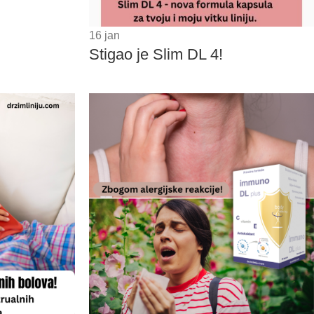
16
jan
Stigao je Slim DL 4!