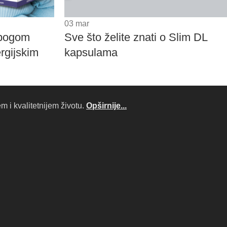
03
mar
bogom
Sve što želite znati o Slim DL
ergijskim
kapsulama
 i kvalitetnijem životu.
Opširnije...