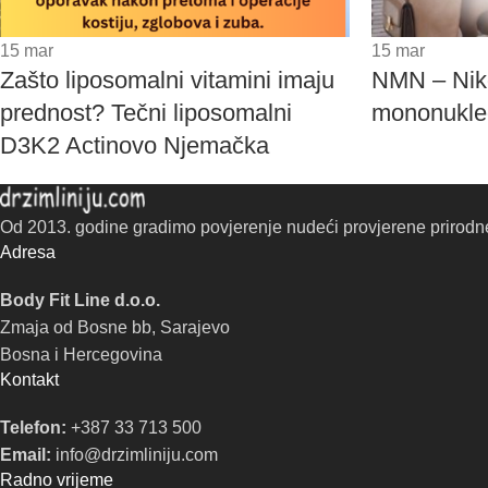
15
mar
15
mar
Zašto liposomalni vitamini imaju
NMN – Nik
prednost? Tečni liposomalni
mononukleo
D3K2 Actinovo Njemačka
Od 2013. godine gradimo povjerenje nudeći provjerene prirodne 
Adresa
Body Fit Line d.o.o.
Zmaja od Bosne bb, Sarajevo
Bosna i Hercegovina
Kontakt
Telefon:
+387 33 713 500
Email:
info@drzimliniju.com
Radno vrijeme