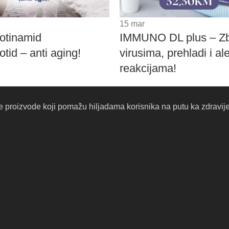
15
mar
otinamid
IMMUNO DL plus – Z
tid – anti aging!
virusima, prehladi i al
reakcijama!
proizvode koji pomažu hiljadama korisnika na putu ka zdravijem