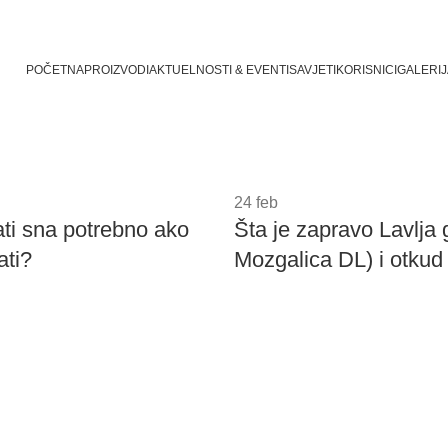
POČETNA
PROIZVODI
AKTUELNOSTI & EVENTI
SAVJETI
KORISNICI
GALERIJ
Savjeti
24
feb
ati sna potrebno ako
Šta je zapravo Lavlja g
ati?
Mozgalica DL) i otkud