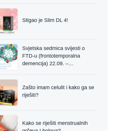
Stigao je Slim DL 4!
Svjetska sedmica svijesti o
FTD-u (frontotemporalna
demencija) 22.09. –
29.09.2024.
Zašto imam celulit i kako ga se
riješiti?
Kako se riješiti menstrualnih
grčeva I bolova?