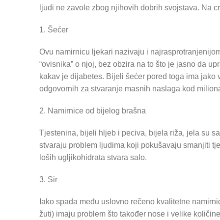
ljudi ne zavole zbog njihovih dobrih svojstava. Na cr
1. Šećer
Ovu namirnicu ljekari nazivaju i najrasprotranjeni
“ovisnika” o njoj, bez obzira na to što je jasno da up
kakav je dijabetes. Bijeli šećer pored toga ima jako v
odgovornih za stvaranje masnih naslaga kod miliona 
2. Namirnice od bijelog brašna
Tjestenina, bijeli hljeb i peciva, bijela riža, jela 
stvaraju problem ljudima koji pokušavaju smanjiti t
loših ugljikohidrata stvara salo.
3. Sir
Iako spada među uslovno rečeno kvalitetne namirnice
žuti) imaju problem što također nose i velike količin