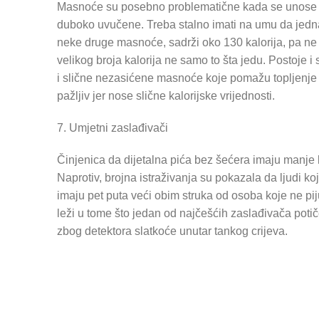
Masnoće su posebno problematične kada se unose u
duboko uvučene. Treba stalno imati na umu da jedna j
neke druge masnoće, sadrži oko 130 kalorija, pa ne tr
velikog broja kalorija ne samo to šta jedu. Postoje i sv
i slične nezasićene masnoće koje pomažu topljenje ma
pažljiv jer nose slične kalorijske vrijednosti.
7. Umjetni zaslađivači
Činjenica da dijetalna pića bez šećera imaju manje ka
Naprotiv, brojna istraživanja su pokazala da ljudi koj
imaju pet puta veći obim struka od osoba koje ne pij
leži u tome što jedan od najčešćih zaslađivača potiče 
zbog detektora slatkoće unutar tankog crijeva.