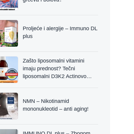
Proljeće i alergije – Immuno DL
plus
Zašto liposomalni vitamini
imaju prednost? Tečni
liposomalni D3K2 Actinovo
Njemačka
NMN – Nikotinamid
mononukleotid – anti aging!
IMMUNO DL plus – Zbogom