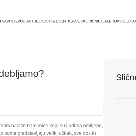
TNA
PROIZVODI
AKTUELNOSTI & EVENTI
SAVJETI
KORISNICI
GALERIJA
VIDEO
KO
 debljamo?
Sličn
lavnom nalaze namirnice koje su ljudima omiljene,
o kome predstavljaju veliki užitak, sve dok ih