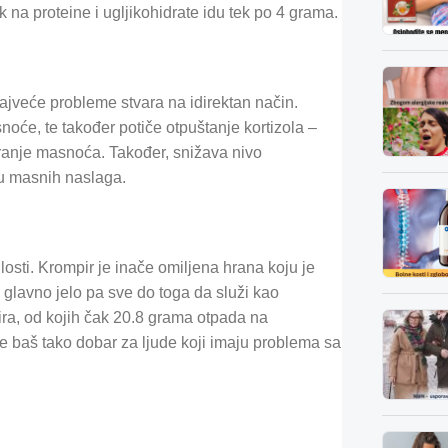
na proteine i ugljikohidrate idu tek po 4 grama.
ajveće probleme stvara na idirektan način.
oće, te također potiče otpuštanje kortizola –
aranje masnoća. Također, snižava nivo
u masnih naslaga.
losti. Krompir je inače omiljena hrana koju je
glavno jelo pa sve do toga da služi kao
ira, od kojih čak 20.8 grama otpada na
ije baš tako dobar za ljude koji imaju problema sa