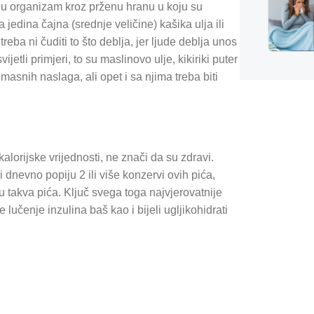
 organizam kroz prženu hranu u koju su
edina čajna (srednje veličine) kašika ulja ili
eba ni čuditi to što deblja, jer ljude deblja unos
ijetli primjeri, to su maslinovo ulje, kikiriki puter
snih naslaga, ali opet i sa njima treba biti
lorijske vrijednosti, ne znači da su zdravi.
i dnevno popiju 2 ili više konzervi ovih pića,
u takva pića. Ključ svega toga najvjerovatnije
lučenje inzulina baš kao i bijeli ugljikohidrati