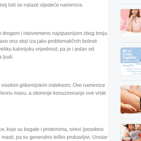
noj listi se nalaze sljedeće namirnice.
jom drogom i istovremeno najopasnijom zbog broja
ravo ona stoji iza jako problematičnih bolesti
eliku kalorijsku vrijednost, pa je i jedan od
ljudi.
su sa visokim glikemijskim indeksom. Ove namirnice
jelesnu masu, a obimnije konuzimiranje ove vrste
, koje su bogate i proteinima, sirevi (posebno
e masti, pa su generalno teško probavljivi. Unutar