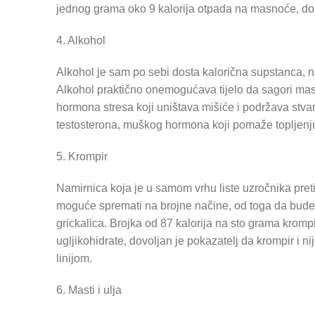
jednog grama oko 9 kalorija otpada na masnoće, dok 
4. Alkohol
Alkohol je sam po sebi dosta kalorična supstanca, n
Alkohol praktično onemogućava tijelo da sagori masn
hormona stresa koji uništava mišiće i podržava stv
testosterona, muškog hormona koji pomaže topljenj
5. Krompir
Namirnica koja je u samom vrhu liste uzročnika preti
moguće spremati na brojne načine, od toga da bude 
grickalica. Brojka od 87 kalorija na sto grama kromp
ugljikohidrate, dovoljan je pokazatelj da krompir i n
linijom.
6. Masti i ulja