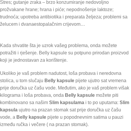
Stres; gutanje zraka – brzo konzumiranje nedovoljno
prožvakane hrane; hrana i piće; nepodnošenje laktoze;
trudnoća; upotreba antibiotika i preparata željeza; problemi sa
želucem i dvanaestopalačnim crijevom…
Kada shvatite šta je uzrok vašeg problema, onda možete
potražiti i rješenje. Belly kapsule su potpuno prirodan proizvod
koji je jednostavan za korištenje.
Ukoliko je vaš problem nadutost, loša probava i neredovna
stolica, u tom slučaju
Belly kapsule
pijete ujutro sat vremena
prije doručka uz čašu vode. Međutim, ako je vaš problem višak
kilograma i loša probava, onda
Belly kapsule
možete piti
kombinovano sa našim
Slim kapsulama
i to po uputama:
Slim
kapsula
ujutro na prazan stomak sat prije doručka uz čašu
vode, a
Belly kapsule
pijete u popodnevnim satima u pauzi
između ručka i večere ( na prazan stomak).