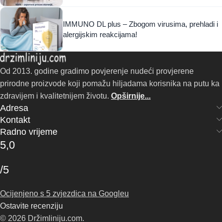
IMMUNO DL plus – Zbogom virusima, prehladi i
alergijskim reakcijama!
Od 2013. godine gradimo povjerenje nudeći provjerene
prirodne proizvode koji pomažu hiljadama korisnika na putu ka
zdravijem i kvalitetnijem životu.
Opširnije...
Adresa
Kontakt
Radno vrijeme
5,0
/5
Ocijenjeno s 5 zvjezdica na Googleu
Ostavite recenziju
© 2026 Držimliniju.com.