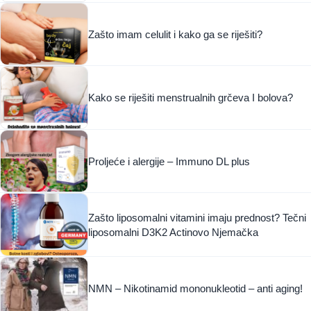
Zašto imam celulit i kako ga se riješiti?
Kako se riješiti menstrualnih grčeva I bolova?
Proljeće i alergije – Immuno DL plus
Zašto liposomalni vitamini imaju prednost? Tečni
liposomalni D3K2 Actinovo Njemačka
NMN – Nikotinamid mononukleotid – anti aging!