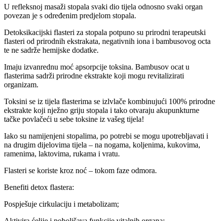
U refleksnoj masaži stopala svaki dio tijela odnosno svaki organ
povezan je s određenim predjelom stopala.
Detoksikacijski flasteri za stopala potpuno su prirodni terapeutski
flasteri od prirodnih ekstrakata, negativnih iona i bambusovog octa
te ne sadrže hemijske dodatke.
Imaju izvanrednu moć apsorpcije toksina. Bambusov ocat u
flasterima sadrži prirodne ekstrakte koji mogu revitalizirati
organizam.
Toksini se iz tijela flasterima se izlvlače kombinujući 100% prirodne
ekstrakte koji nježno griju stopala i tako otvaraju akupunkturne
tačke povlačeći u sebe toksine iz vašeg tijela!
Iako su namijenjeni stopalima, po potrebi se mogu upotrebljavati i
na drugim dijelovima tijela – na nogama, koljenima, kukovima,
ramenima, laktovima, rukama i vratu.
Flasteri se koriste kroz noć – tokom faze odmora.
Benefiti detox flastera:
Pospješuje cirkulaciju i metabolizam;
Aktivira ćelije i poboljšava funkcije vitalnih organa;