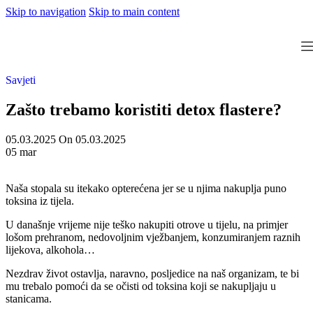
Skip to navigation
Skip to main content
Savjeti
Zašto trebamo koristiti detox flastere?
05.03.2025
On 05.03.2025
05
mar
Naša stopala su itekako opterećena jer se u njima nakuplja puno
toksina iz tijela.
U današnje vrijeme nije teško nakupiti otrove u tijelu, na primjer
lošom prehranom, nedovoljnim vježbanjem, konzumiranjem raznih
lijekova, alkohola…
Nezdrav život ostavlja, naravno, posljedice na naš organizam, te bi
mu trebalo pomoći da se očisti od toksina koji se nakupljaju u
stanicama.