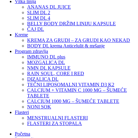
Vitka linija
ANANAS DL JUICE
SLIM DL 2
SLIM DL 4
BELLY BODY DRŽIM LINIJU KAPSULE
ČAJ DL
Kreme
KREMA ZA GRUDI – ZA GRUDI KAO NEKAD
BODY DL krema Anticelulit & mršanje
Program zdravlja
IMMUNO DL plus
MOZGALICA DL
NMN DL KAPSULE
RAIN SOUL, CORE I RED
DIZALICA DL
TEČNI LIPOSOMALNI VITAMIN D3 K2
CALCIUM + VITAMIN C 1000 MG – ŠUMEĆE
TABLETE
CALCIUM 1000 MG – ŠUMEĆE TABLETE
NONI SOK
Flasteri
MENSTRUALNI FLASTERI
FLASTERI ZA STOPALA
Početna