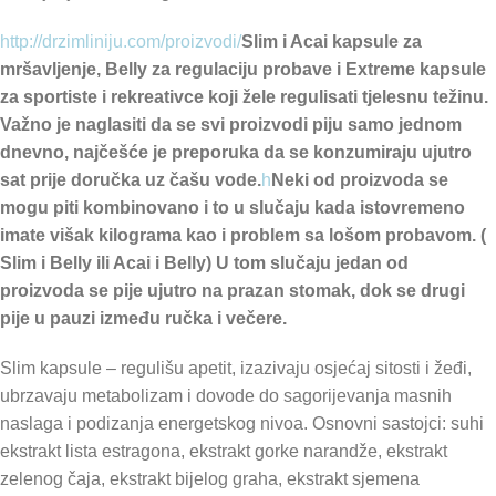
http://drzimliniju.com/proizvodi/
Slim i Acai kapsule za
mršavljenje, Belly za regulaciju probave i Extreme kapsule
za sportiste i rekreativce koji žele regulisati tjelesnu težinu.
Važno je naglasiti da se svi proizvodi piju samo jednom
dnevno, najčešće je preporuka da se konzumiraju ujutro
sat prije doručka uz čašu vode.
h
Neki od proizvoda se
mogu piti kombinovano i to u slučaju kada istovremeno
imate višak kilograma kao i problem sa lošom probavom. (
Slim i Belly ili Acai i Belly) U tom slučaju jedan od
proizvoda se pije ujutro na prazan stomak, dok se drugi
pije u pauzi između ručka i večere.
Slim kapsule – regulišu apetit, izazivaju osjećaj sitosti i žeđi,
ubrzavaju metabolizam i dovode do sagorijevanja masnih
naslaga i podizanja energetskog nivoa. Osnovni sastojci: suhi
ekstrakt lista estragona, ekstrakt gorke narandže, ekstrakt
zelenog čaja, ekstrakt bijelog graha, ekstrakt sjemena