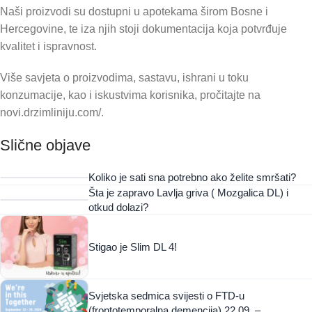
Naši proizvodi su dostupni u apotekama širom Bosne i
Hercegovine, te iza njih stoji dokumentacija koja potvrđuje
kvalitet i ispravnost.
Više savjeta o proizvodima, sastavu, ishrani u toku
konzumacije, kao i iskustvima korisnika, pročitajte na
novi.drzimliniju.com/.
Slične objave
Koliko je sati sna potrebno ako želite smršati?
Šta je zapravo Lavlja griva ( Mozgalica DL) i
otkud dolazi?
Stigao je Slim DL 4!
Svjetska sedmica svijesti o FTD-u
(frontotemporalna demencija) 22.09. –