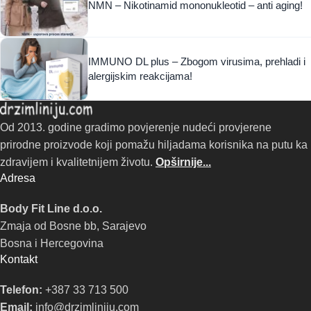
NMN – Nikotinamid mononukleotid – anti aging!
IMMUNO DL plus – Zbogom virusima, prehladi i
alergijskim reakcijama!
Od 2013. godine gradimo povjerenje nudeći provjerene
prirodne proizvode koji pomažu hiljadama korisnika na putu ka
zdravijem i kvalitetnijem životu.
Opširnije...
Adresa
Body Fit Line d.o.o.
Zmaja od Bosne bb, Sarajevo
Bosna i Hercegovina
Kontakt
Telefon:
+387 33 713 500
Email:
info@drzimliniju.com