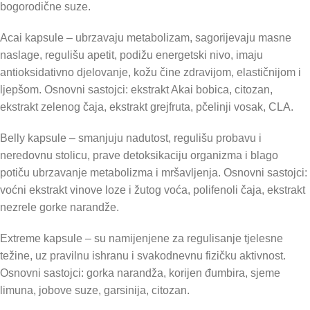
bogorodične suze.
Acai kapsule – ubrzavaju metabolizam, sagorijevaju masne
naslage, regulišu apetit, podižu energetski nivo, imaju
antioksidativno djelovanje, kožu čine zdravijom, elastičnijom i
ljepšom. Osnovni sastojci: ekstrakt Akai bobica, citozan,
ekstrakt zelenog čaja, ekstrakt grejfruta, pčelinji vosak, CLA.
Belly kapsule – smanjuju nadutost, regulišu probavu i
neredovnu stolicu, prave detoksikaciju organizma i blago
potiču ubrzavanje metabolizma i mršavljenja. Osnovni sastojci:
voćni ekstrakt vinove loze i žutog voća, polifenoli čaja, ekstrakt
nezrele gorke narandže.
Extreme kapsule – su namijenjene za regulisanje tjelesne
težine, uz pravilnu ishranu i svakodnevnu fizičku aktivnost.
Osnovni sastojci: gorka narandža, korijen đumbira, sjeme
limuna, jobove suze, garsinija, citozan.