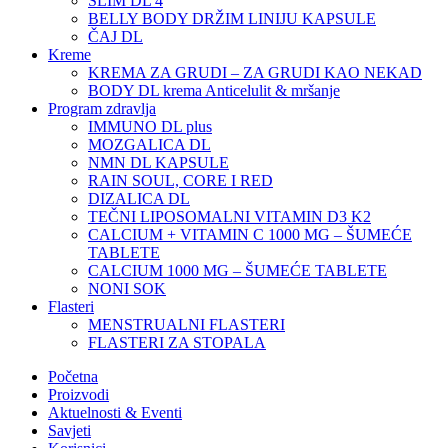
SLIM DL 4
BELLY BODY DRŽIM LINIJU KAPSULE
ČAJ DL
Kreme
KREMA ZA GRUDI – ZA GRUDI KAO NEKAD
BODY DL krema Anticelulit & mršanje
Program zdravlja
IMMUNO DL plus
MOZGALICA DL
NMN DL KAPSULE
RAIN SOUL, CORE I RED
DIZALICA DL
TEČNI LIPOSOMALNI VITAMIN D3 K2
CALCIUM + VITAMIN C 1000 MG – ŠUMEĆE
TABLETE
CALCIUM 1000 MG – ŠUMEĆE TABLETE
NONI SOK
Flasteri
MENSTRUALNI FLASTERI
FLASTERI ZA STOPALA
Početna
Proizvodi
Aktuelnosti & Eventi
Savjeti