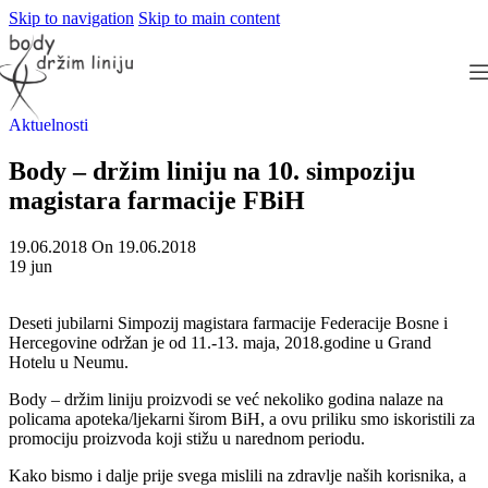
Skip to navigation
Skip to main content
Aktuelnosti
Body – držim liniju na 10. simpoziju
magistara farmacije FBiH
19.06.2018
On 19.06.2018
19
jun
Deseti jubilarni Simpozij magistara farmacije Federacije Bosne i
Hercegovine održan je od 11.-13. maja, 2018.godine u Grand
Hotelu u Neumu.
Body – držim liniju proizvodi se već nekoliko godina nalaze na
policama apoteka/ljekarni širom BiH, a ovu priliku smo iskoristili za
promociju proizvoda koji stižu u narednom periodu.
Kako bismo i dalje prije svega mislili na zdravlje naših korisnika, a