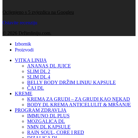
Ocijenjeno s 5 zvjezdica na Googleu
Ostavite recenziju
© 2026 Držimliniju.com.
Izbornik
Proizvodi
VITKA LINIJA
ANANAS DL JUICE
SLIM DL 2
SLIM DL 4
BELLY BODY DRŽIM LINIJU KAPSULE
ČAJ DL
KREME
KREMA ZA GRUDI – ZA GRUDI KAO NEKAD
BODY DL KREMA ANTICELULIT & MRŠANJE
PROGRAM ZDRAVLJA
IMMUNO DL PLUS
MOZGALICA DL
NMN DL KAPSULE
RAIN SOUL, CORE I RED
DIZALICA DL