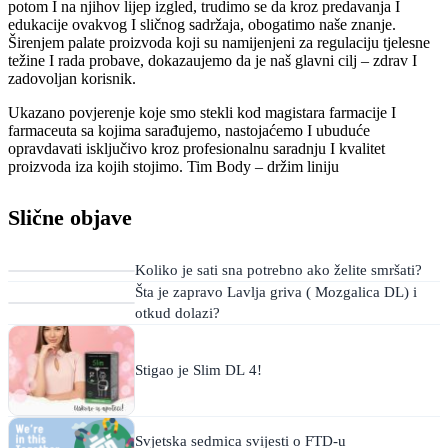
potom I na njihov lijep izgled, trudimo se da kroz predavanja I
edukacije ovakvog I sličnog sadržaja, obogatimo naše znanje.
Širenjem palate proizvoda koji su namijenjeni za regulaciju tjelesne
težine I rada probave, dokazaujemo da je naš glavni cilj – zdrav I
zadovoljan korisnik.
Ukazano povjerenje koje smo stekli kod magistara farmacije I
farmaceuta sa kojima sarađujemo, nastojaćemo I ubuduće
opravdavati isključivo kroz profesionalnu saradnju I kvalitet
proizvoda iza kojih stojimo. Tim Body – držim liniju
Slične objave
Koliko je sati sna potrebno ako želite smršati?
Šta je zapravo Lavlja griva ( Mozgalica DL) i
otkud dolazi?
Stigao je Slim DL 4!
Svjetska sedmica svijesti o FTD-u