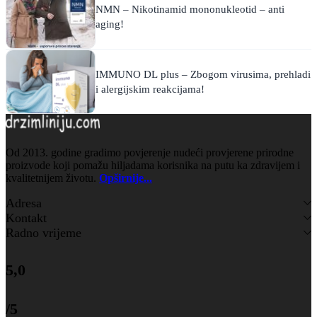
NMN – Nikotinamid mononukleotid – anti
aging!
IMMUNO DL plus – Zbogom virusima, prehladi
i alergijskim reakcijama!
Od 2013. godine gradimo povjerenje nudeći provjerene prirodne
proizvode koji pomažu hiljadama korisnika na putu ka zdravijem i
kvalitetnijem životu.
Opširnije...
Adresa
Kontakt
Radno vrijeme
5,0
/5