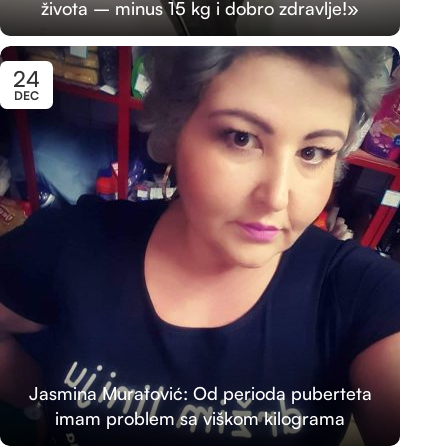
života – minus 15 kg i dobro zdravlje!»
24
DEC
Jasmina Muratović: Od perioda puberteta
imam problem sa viškom kilograma