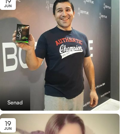
19
JUN
Senad
19
JUN