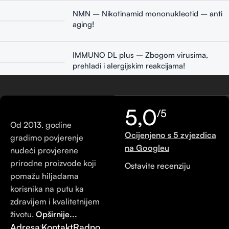
NMN – Nikotinamid mononukleotid – anti
aging!
IMMUNO DL plus – Zbogom virusima,
prehladi i alergijskim reakcijama!
5,0
/5
Od 2013. godine
Ocijenjeno s 5 zvjezdica
gradimo povjerenje
na Googleu
nudeći provjerene
prirodne proizvode koji
Ostavite recenziju
pomažu hiljadama
korisnika na putu ka
zdravijem i kvalitetnijem
životu.
Opširnije...
Adresa
Kontakt
Radno