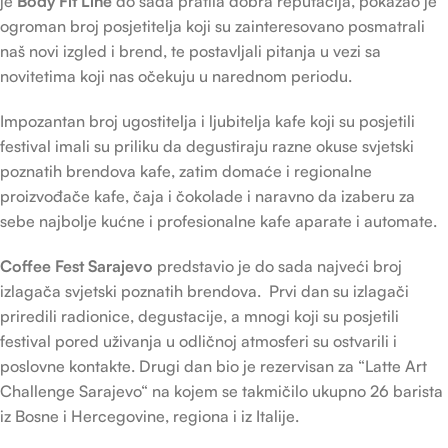
je
Body Fit Line
do sada pratila dobra reputacija, pokazao je
ogroman broj posjetitelja koji su zainteresovano posmatrali
naš novi izgled i brend, te postavljali pitanja u vezi sa
novitetima koji nas očekuju u narednom periodu.
Impozantan broj ugostitelja i ljubitelja kafe koji su posjetili
festival imali su priliku da degustiraju razne okuse svjetski
poznatih brendova kafe, zatim domaće i regionalne
proizvođače kafe, čaja i čokolade i naravno da izaberu za
sebe najbolje kućne i profesionalne kafe aparate i automate.
Coffee Fest Sarajevo
predstavio je do sada najveći broj
izlagača svjetski poznatih brendova. Prvi dan su izlagači
priredili radionice, degustacije, a mnogi koji su posjetili
festival pored uživanja u odličnoj atmosferi su ostvarili i
poslovne kontakte. Drugi dan bio je rezervisan za “Latte Art
Challenge Sarajevo“ na kojem se takmičilo ukupno 26 barista
iz Bosne i Hercegovine, regiona i iz Italije.